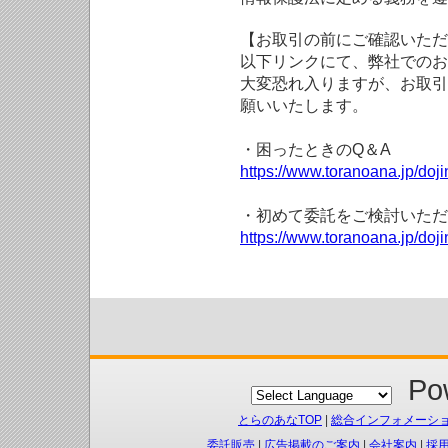
【お取引の前にご確認いただ
以下リンクにて、弊社でのお
大変恐れ入りますが、お取引
願いいたします。
・困ったときのQ＆A
https://www.toranoana.jp/doji
・初めて委託をご検討いただ
https://www.toranoana.jp/doj
Pow
とらのあなTOP
|
総合インフォメーシ
委託販売
|
広告掲載のご案内
|
会社案内
|
採