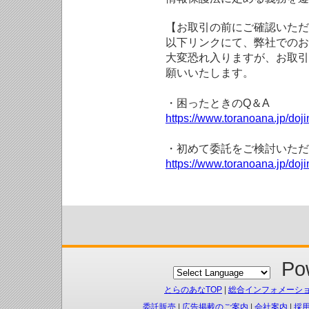
【お取引の前にご確認いただ
以下リンクにて、弊社でのお
大変恐れ入りますが、お取引
願いいたします。
・困ったときのQ＆A
https://www.toranoana.jp/doji
・初めて委託をご検討いただ
https://www.toranoana.jp/doj
Pow
とらのあなTOP
|
総合インフォメーシ
委託販売
|
広告掲載のご案内
|
会社案内
|
採