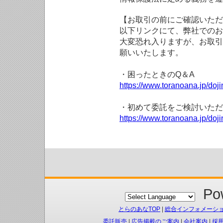
【お取引の前にご確認いただ
以下リンクにて、弊社でのお
大変恐れ入りますが、お取引
願いいたします。
・困ったときのQ＆A
https://www.toranoana.jp/doji
・初めて委託をご検討いただ
https://www.toranoana.jp/doj
Pow
とらのあなTOP
|
総合インフォメーシ
委託販売
|
広告掲載のご案内
|
会社案内
|
採