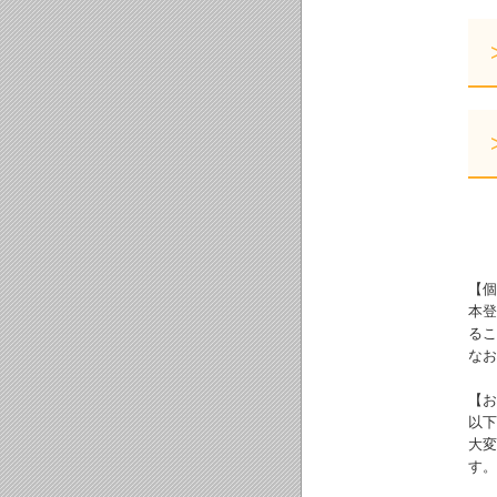
【個
本登
るこ
なお
【お
以下
大変
す。