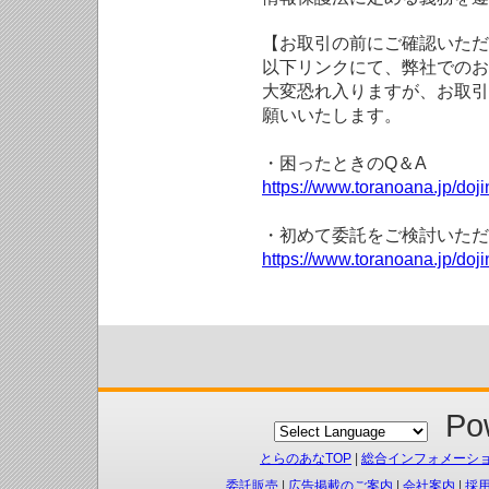
【お取引の前にご確認いただ
以下リンクにて、弊社でのお
大変恐れ入りますが、お取引
願いいたします。
・困ったときのQ＆A
https://www.toranoana.jp/doji
・初めて委託をご検討いただ
https://www.toranoana.jp/doj
Pow
とらのあなTOP
|
総合インフォメーシ
委託販売
|
広告掲載のご案内
|
会社案内
|
採