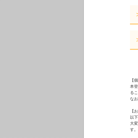
【個
本登
るこ
なお
【お
以下
大変
す。