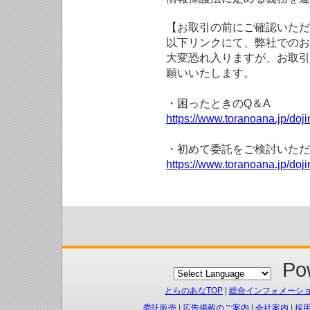
【お取引の前にご確認いただ
以下リンクにて、弊社でのお
大変恐れ入りますが、お取引
願いいたします。
・困ったときのQ＆A
https://www.toranoana.jp/doji
・初めて委託をご検討いただ
https://www.toranoana.jp/doj
Pow
とらのあなTOP
|
総合インフォメーシ
委託販売
|
広告掲載のご案内
|
会社案内
|
採