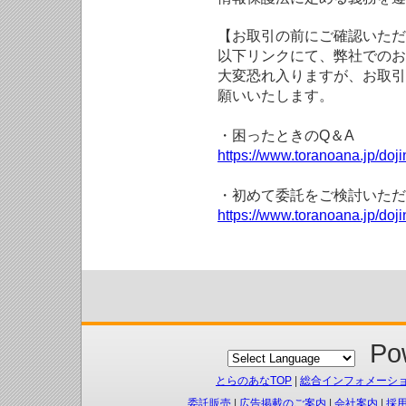
【お取引の前にご確認いただ
以下リンクにて、弊社でのお
大変恐れ入りますが、お取引
願いいたします。
・困ったときのQ＆A
https://www.toranoana.jp/doji
・初めて委託をご検討いただ
https://www.toranoana.jp/doj
Pow
とらのあなTOP
|
総合インフォメーシ
委託販売
|
広告掲載のご案内
|
会社案内
|
採