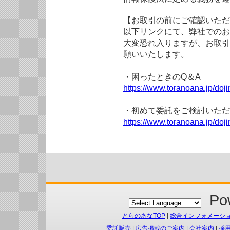
【お取引の前にご確認いただ
以下リンクにて、弊社でのお
大変恐れ入りますが、お取引
願いいたします。
・困ったときのQ＆A
https://www.toranoana.jp/doji
・初めて委託をご検討いただ
https://www.toranoana.jp/doj
Pow
とらのあなTOP
|
総合インフォメーシ
委託販売
|
広告掲載のご案内
|
会社案内
|
採