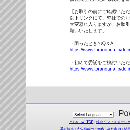
【お取引の前にご確認いただ
以下リンクにて、弊社でのお
大変恐れ入りますが、お取引
願いいたします。
・困ったときのQ＆A
https://www.toranoana.jp/doji
・初めて委託をご検討いただ
https://www.toranoana.jp/doj
Pow
とらのあなTOP
|
総合インフォメーシ
委託販売
|
広告掲載のご案内
|
会社案内
|
採