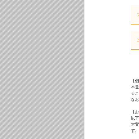
【個
本登
るこ
なお
【お
以下
大変
す。