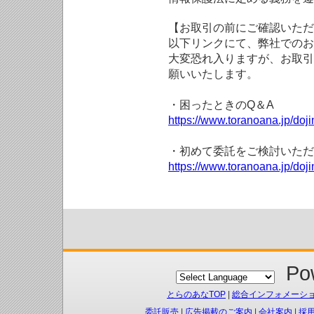
【お取引の前にご確認いただ
以下リンクにて、弊社でのお
大変恐れ入りますが、お取引
願いいたします。
・困ったときのQ＆A
https://www.toranoana.jp/doji
・初めて委託をご検討いただ
https://www.toranoana.jp/doj
Pow
とらのあなTOP
|
総合インフォメーシ
委託販売
|
広告掲載のご案内
|
会社案内
|
採