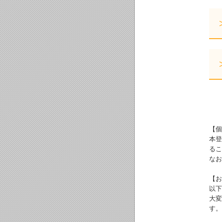
【個
本登
るこ
なお
【お
以下
大変
す。