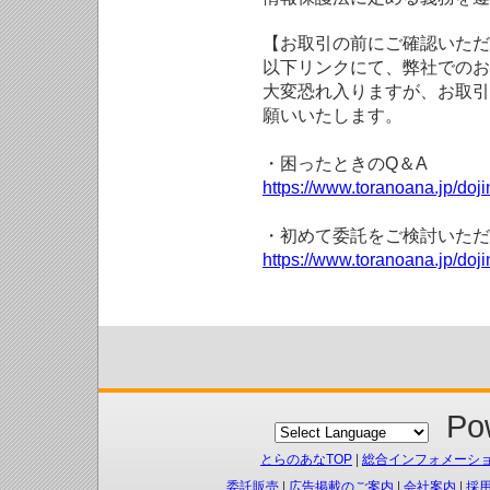
【お取引の前にご確認いただ
以下リンクにて、弊社でのお
大変恐れ入りますが、お取引
願いいたします。
・困ったときのQ＆A
https://www.toranoana.jp/doji
・初めて委託をご検討いただ
https://www.toranoana.jp/doj
Pow
とらのあなTOP
|
総合インフォメーシ
委託販売
|
広告掲載のご案内
|
会社案内
|
採