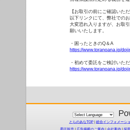
【お取引の前にご確認いただ
以下リンクにて、弊社でのお
大変恐れ入りますが、お取引
願いいたします。
・困ったときのQ＆A
https://www.toranoana.jp/doji
・初めて委託をご検討いただ
https://www.toranoana.jp/doj
Pow
とらのあなTOP
|
総合インフォメーシ
委託販売
|
広告掲載のご案内
|
会社案内
|
採