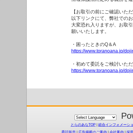
【お取引の前にご確認いただ
以下リンクにて、弊社でのお
大変恐れ入りますが、お取引
願いいたします。
・困ったときのQ＆A
https://www.toranoana.jp/doji
・初めて委託をご検討いただ
https://www.toranoana.jp/doj
Pow
とらのあなTOP
|
総合インフォメーシ
委託販売
|
広告掲載のご案内
|
会社案内
|
採