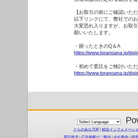
【お取引の前にご確認いただ
以下リンクにて、弊社でのお
大変恐れ入りますが、お取引
願いいたします。
・困ったときのQ＆A
https://www.toranoana.jp/doji
・初めて委託をご検討いただ
https://www.toranoana.jp/doj
Pow
とらのあなTOP
|
総合インフォメーシ
委託販売
|
広告掲載のご案内
|
会社案内
|
採