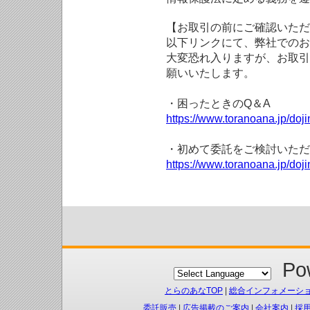
【お取引の前にご確認いただ
以下リンクにて、弊社でのお
大変恐れ入りますが、お取引
願いいたします。
・困ったときのQ＆A
https://www.toranoana.jp/doji
・初めて委託をご検討いただ
https://www.toranoana.jp/doj
Pow
とらのあなTOP
|
総合インフォメーシ
委託販売
|
広告掲載のご案内
|
会社案内
|
採