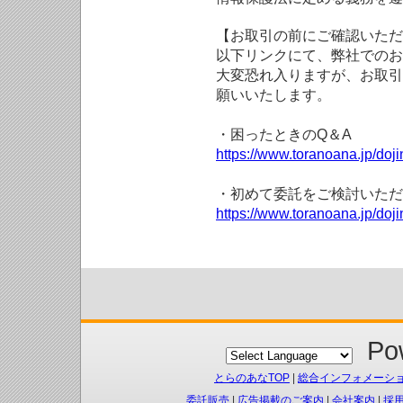
【お取引の前にご確認いただ
以下リンクにて、弊社でのお
大変恐れ入りますが、お取引
願いいたします。
・困ったときのQ＆A
https://www.toranoana.jp/doji
・初めて委託をご検討いただ
https://www.toranoana.jp/doj
Pow
とらのあなTOP
|
総合インフォメーシ
委託販売
|
広告掲載のご案内
|
会社案内
|
採