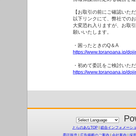
【お取引の前にご確認いただ
以下リンクにて、弊社でのお
大変恐れ入りますが、お取引
願いいたします。
・困ったときのQ＆A
https://www.toranoana.jp/doji
・初めて委託をご検討いただ
https://www.toranoana.jp/doj
Pow
とらのあなTOP
|
総合インフォメーシ
委託販売
|
広告掲載のご案内
|
会社案内
|
採