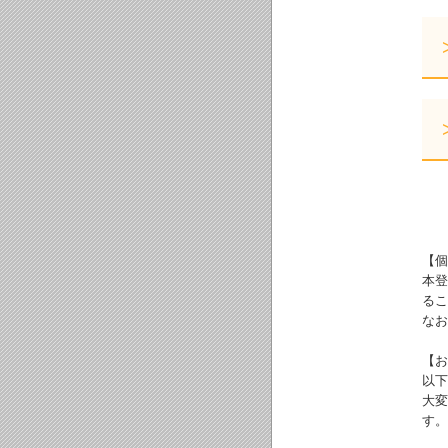
【個
本登
るこ
なお
【お
以下
大変
す。