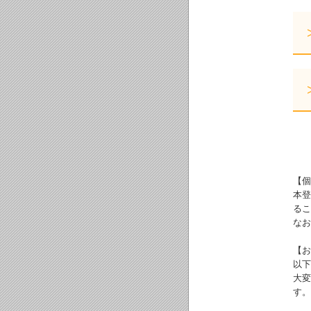
【個
本登
るこ
なお
【お
以下
大変
す。