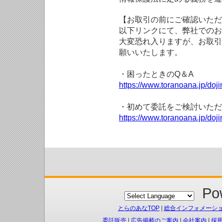
【お取引の前にご確認いただ
以下リンクにて、弊社でのお
大変恐れ入りますが、お取引
願いいたします。
・困ったときのQ＆A
https://www.toranoana.jp/doji
・初めて委託をご検討いただ
https://www.toranoana.jp/doj
Pow
とらのあなTOP
|
総合インフォメーシ
委託販売
|
広告掲載のご案内
|
会社案内
|
採