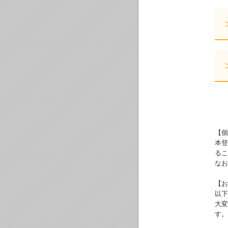
【個
本登
るこ
なお
【お
以下
大変
す。