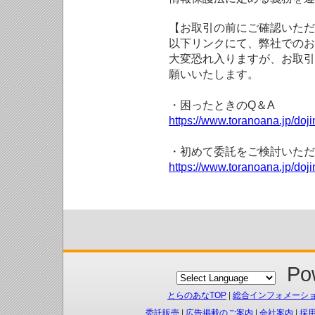
【お取引の前にご確認いただ
以下リンクにて、弊社でのお
大変恐れ入りますが、お取引
願いいたします。
・困ったときのQ＆A
https://www.toranoana.jp/doji
・初めて委託をご検討いただ
https://www.toranoana.jp/doj
Pow
とらのあなTOP
|
総合インフォメーシ
委託販売
|
広告掲載のご案内
|
会社案内
|
採