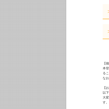
【個
本登
るこ
なお
【お
以下
大変
す。