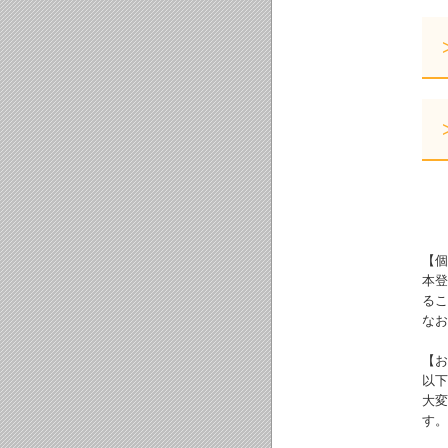
【個
本登
るこ
なお
【お
以下
大変
す。