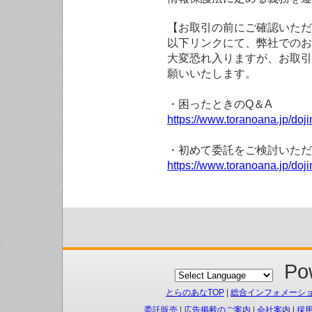
【お取引の前にご確認いただ
以下リンクにて、弊社でのお
大変恐れ入りますが、お取引
願いいたします。
・困ったときのQ＆A
https://www.toranoana.jp/doji
・初めて委託をご検討いただ
https://www.toranoana.jp/doj
Pow
とらのあなTOP
|
総合インフォメーシ
委託販売
|
広告掲載のご案内
|
会社案内
|
採