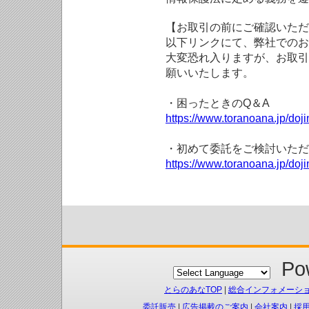
【お取引の前にご確認いただ
以下リンクにて、弊社でのお
大変恐れ入りますが、お取引
願いいたします。
・困ったときのQ＆A
https://www.toranoana.jp/doji
・初めて委託をご検討いただ
https://www.toranoana.jp/doj
Pow
とらのあなTOP
|
総合インフォメーシ
委託販売
|
広告掲載のご案内
|
会社案内
|
採