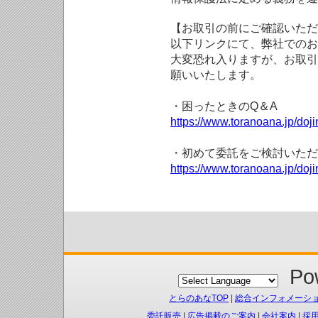
【お取引の前にご確認いただ
以下リンクにて、弊社でのお
大変恐れ入りますが、お取引
願いいたします。
・困ったときのQ＆A
https://www.toranoana.jp/doji
・初めて委託をご検討いただ
https://www.toranoana.jp/doj
Pow
とらのあなTOP
|
総合インフォメーシ
委託販売
|
広告掲載のご案内
|
会社案内
|
採