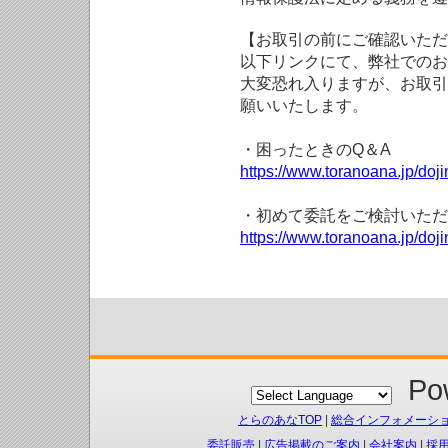
【お取引の前にご確認いただ
以下リンクにて、弊社でのお
大変恐れ入りますが、お取引
願いいたします。
・困ったときのQ＆A
https://www.toranoana.jp/doji
・初めて委託をご検討いただ
https://www.toranoana.jp/doj
Pow
とらのあなTOP
|
総合インフォメーシ
委託販売
|
広告掲載のご案内
|
会社案内
|
採