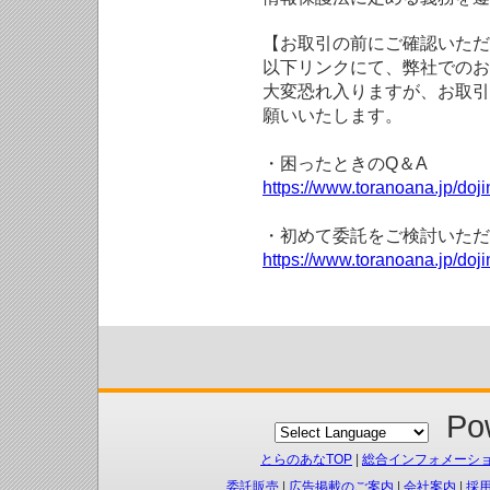
【お取引の前にご確認いただ
以下リンクにて、弊社でのお
大変恐れ入りますが、お取引
願いいたします。
・困ったときのQ＆A
https://www.toranoana.jp/doji
・初めて委託をご検討いただ
https://www.toranoana.jp/doj
Pow
とらのあなTOP
|
総合インフォメーシ
委託販売
|
広告掲載のご案内
|
会社案内
|
採