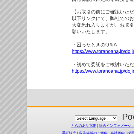
【お取引の前にご確認いただ
以下リンクにて、弊社でのお
大変恐れ入りますが、お取引
願いいたします。
・困ったときのQ＆A
https://www.toranoana.jp/doji
・初めて委託をご検討いただ
https://www.toranoana.jp/doj
Pow
とらのあなTOP
|
総合インフォメーシ
委託販売
|
広告掲載のご案内
|
会社案内
|
採