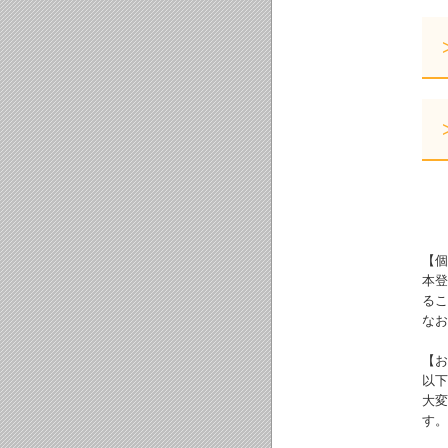
【個
本登
るこ
なお
【お
以下
大変
す。