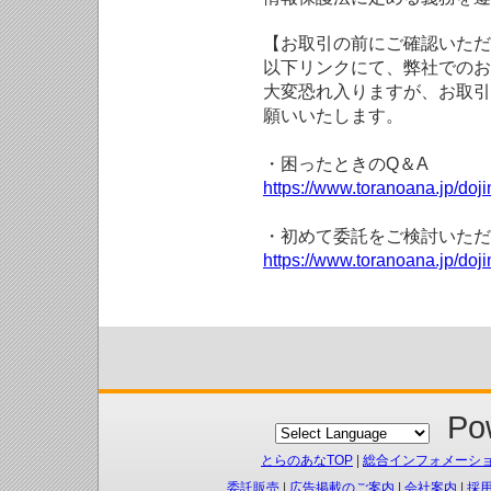
【お取引の前にご確認いただ
以下リンクにて、弊社でのお
大変恐れ入りますが、お取引
願いいたします。
・困ったときのQ＆A
https://www.toranoana.jp/doji
・初めて委託をご検討いただ
https://www.toranoana.jp/doj
Pow
とらのあなTOP
|
総合インフォメーシ
委託販売
|
広告掲載のご案内
|
会社案内
|
採