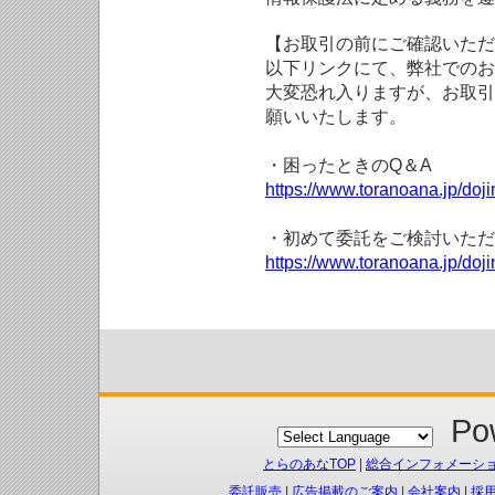
【お取引の前にご確認いただ
以下リンクにて、弊社でのお
大変恐れ入りますが、お取引
願いいたします。
・困ったときのQ＆A
https://www.toranoana.jp/doji
・初めて委託をご検討いただ
https://www.toranoana.jp/doj
Pow
とらのあなTOP
|
総合インフォメーシ
委託販売
|
広告掲載のご案内
|
会社案内
|
採