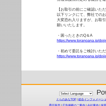
【お取引の前にご確認いただ
以下リンクにて、弊社でのお
大変恐れ入りますが、お取引
願いいたします。
・困ったときのQ＆A
https://www.toranoana.jp/doji
・初めて委託をご検討いただ
https://www.toranoana.jp/doj
Pow
とらのあなTOP
|
総合インフォメーシ
委託販売
|
広告掲載のご案内
|
会社案内
|
採