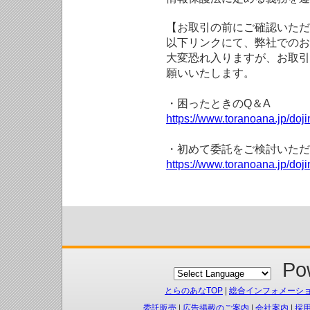
【お取引の前にご確認いただ
以下リンクにて、弊社でのお
大変恐れ入りますが、お取引
願いいたします。
・困ったときのQ＆A
https://www.toranoana.jp/doji
・初めて委託をご検討いただ
https://www.toranoana.jp/doj
Pow
とらのあなTOP
|
総合インフォメーシ
委託販売
|
広告掲載のご案内
|
会社案内
|
採