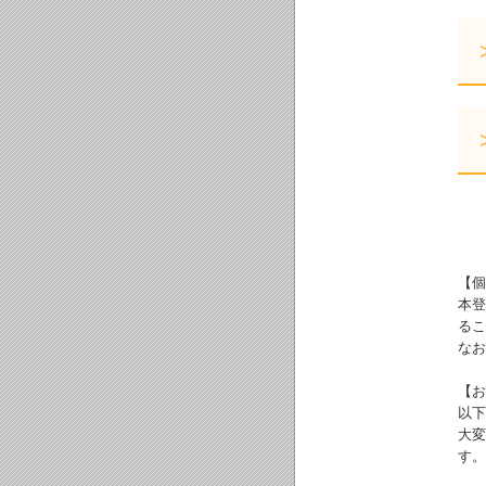
【個
本登
るこ
なお
【お
以下
大変
す。