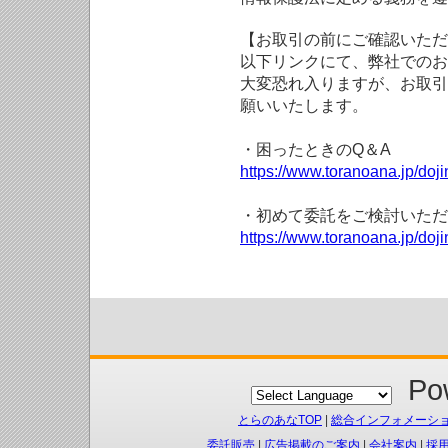
【お取引の前にご確認いただ
以下リンクにて、弊社でのお
大変恐れ入りますが、お取引
願いいたします。
・困ったときのQ＆A
https://www.toranoana.jp/doji
・初めて委託をご検討いただ
https://www.toranoana.jp/doj
Pow
とらのあなTOP
|
総合インフォメーシ
委託販売
|
広告掲載のご案内
|
会社案内
|
採