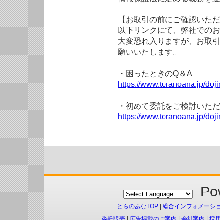
【お取引の前にご確認いただ
以下リンクにて、弊社でのお
大変恐れ入りますが、お取引
願いいたします。
・困ったときのQ＆A
https://www.toranoana.jp/doji
・初めて委託をご検討いただ
https://www.toranoana.jp/doj
Pow
とらのあなTOP
|
総合インフォメーシ
委託販売
|
広告掲載のご案内
|
会社案内
|
採