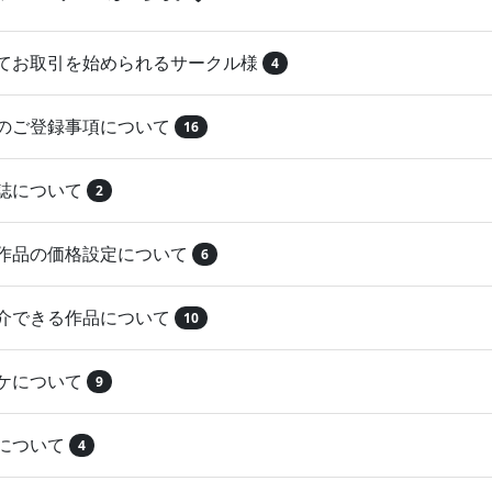
めてお取引を始められるサークル様
4
品のご登録事項について
16
本誌について
2
録作品の価格設定について
6
紹介できる作品について
10
マケについて
9
注について
4