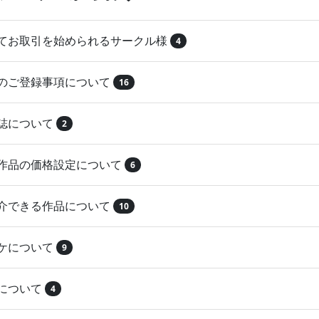
めてお取引を始められるサークル様
4
品のご登録事項について
16
本誌について
2
録作品の価格設定について
6
紹介できる作品について
10
マケについて
9
注について
4