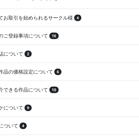
めてお取引を始められるサークル様
4
品のご登録事項について
16
本誌について
2
録作品の価格設定について
6
紹介できる作品について
10
マケについて
9
注について
4