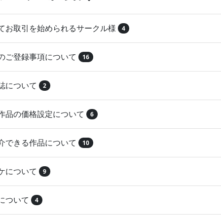
めてお取引を始められるサークル様
4
品のご登録事項について
16
本誌について
2
録作品の価格設定について
6
紹介できる作品について
10
マケについて
9
注について
4