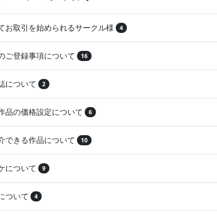
めてお取引を始められるサークル様
4
品のご登録事項について
16
本誌について
2
録作品の価格設定について
6
紹介できる作品について
10
マケについて
9
注について
4