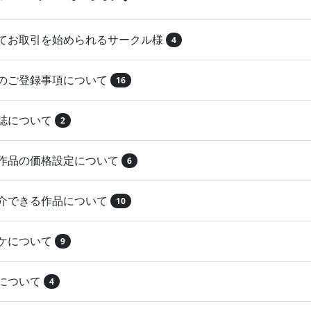
めてお取引を始められるサークル様
4
品のご登録事項について
16
本誌について
2
録作品の価格設定について
6
紹介できる作品について
10
マケについて
9
注について
4