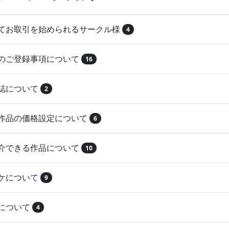
めてお取引を始められるサークル様
4
品のご登録事項について
16
本誌について
2
録作品の価格設定について
6
紹介できる作品について
10
マケについて
9
注について
4