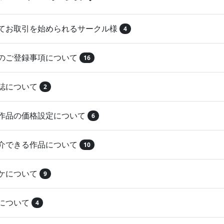
めてお取引を始められるサークル様
4
品のご登録事項について
16
本誌について
2
録作品の価格設定について
6
紹介できる作品について
10
マケについて
9
注について
4