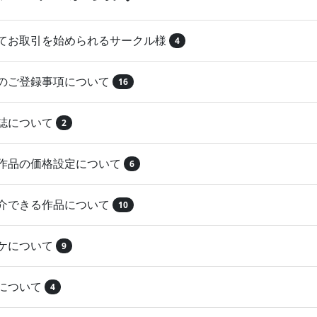
めてお取引を始められるサークル様
4
品のご登録事項について
16
本誌について
2
録作品の価格設定について
6
紹介できる作品について
10
マケについて
9
注について
4